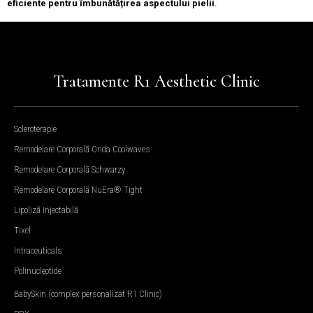
eficiente pentru îmbunătățirea aspectului pielii
.
Tratamente R1 Aesthetic Clinic
Scleroterapie
Remodelare Corporală Onda Coolwaves
Remodelare Corporală Schwarzy
Remodelare Corporală NuEra® Tight
Lipoliză Injectabilă
Tixel
Intraceuticals
Polinucleotide
BabySkin (complex personalizat R1 Clinic)