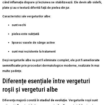
când inflamația dispare și leziunea se stabilizează. Ele devin alb-sidefii,
plate și au o textură diferită față de pielea din jur.
Caracteristici ale vergeturilor albe:
sunt vechi
pielea este subțiată
lipsesc vasele de sânge active
sunt mai rezistente la tratament
Deși vergeturile albe nu pot fi eliminate complet, ele pot fi
ameliorate
semnificativ
prin proceduri dermatologice moderne, realizate în mai
multe ședințe.
Diferențe esențiale între vergeturi
roșii și vergeturi albe
Diferența majoră constă în
stadiul de evoluție
. Vergeturile roșii sunt