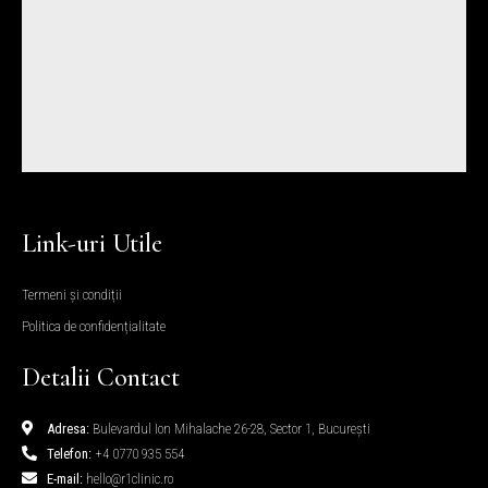
Link-uri Utile
Termeni și condiții
Politica de confidențialitate
Detalii Contact
Adresa:
Bulevardul Ion Mihalache 26-28, Sector 1, București
Telefon:
+4 0770 935 554
E-mail:
hello@r1clinic.ro