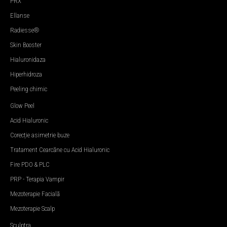
PRX
Ellanse
Radiesse®
Skin Booster
Hialuronidaza
Hiperhidroza
Peeling chimic
Glow Peel
Acid Hialuronic
Corecție asimetrie buze
Tratament Cearcăne cu Acid Hialuronic
Fire PDO & PLC
PRP - Terapia Vampir
Mezoterapie Facială
Mezoterapie Scalp
Sculptra