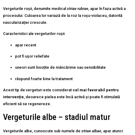
Vergeturile roșii, denumite medical
striae rubrae
, apar în faza activă a
procesului. Culoarea lor variază de la roz la roșu-violaceu, datorită
vascularizației crescute.
Caracteristici ale vergeturilor roșii:
apar recent
pot fi ușor reliefate
uneori sunt însoțite de mâncărime sau sensibilitate
răspund foarte bine la tratament
Acest tip de vergeturi este considerat
cel mai favorabil pentru
intervenție
, deoarece pielea este încă activă și poate fi stimulată
eficient să se regenereze.
Vergeturile albe – stadiul matur
Vergeturile albe, cunoscute sub numele de
striae albae
, apar atunci