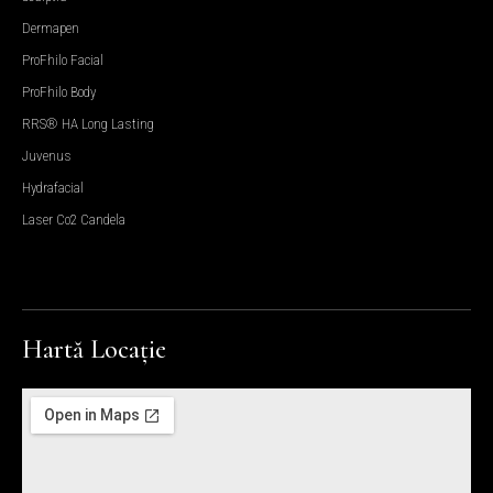
Dermapen
ProFhilo Facial
ProFhilo Body
RRS® HA Long Lasting
Juvenus
Hydrafacial
Laser Co2 Candela
Hartă Locație