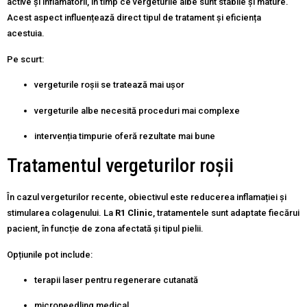
active și inflamatorii, în timp ce vergeturile albe sunt stabile și mature.
Acest aspect influențează direct tipul de tratament și eficiența
acestuia.
Pe scurt:
vergeturile roșii se tratează mai ușor
vergeturile albe necesită proceduri mai complexe
intervenția timpurie oferă rezultate mai bune
Tratamentul vergeturilor roșii
În cazul vergeturilor recente, obiectivul este reducerea inflamației și
stimularea colagenului. La
R1 Clinic
, tratamentele sunt adaptate fiecărui
pacient, în funcție de zona afectată și tipul pielii.
Opțiunile pot include:
terapii laser pentru regenerare cutanată
microneedling medical