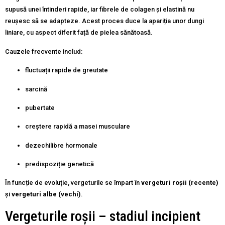
supusă unei întinderi rapide, iar fibrele de colagen și elastină nu
reușesc să se adapteze. Acest proces duce la apariția unor dungi
liniare, cu aspect diferit față de pielea sănătoasă.
Cauzele frecvente includ:
fluctuații rapide de greutate
sarcină
pubertate
creștere rapidă a masei musculare
dezechilibre hormonale
predispoziție genetică
În funcție de evoluție, vergeturile se împart în
vergeturi roșii (recente)
și
vergeturi albe (vechi)
.
Vergeturile roșii – stadiul incipient