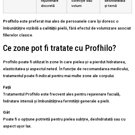
rejuvenare
corecție sau
deshidratată
discretă
volum
și ternă
Profhilo
este preferat mai ales de persoanele care își doresc o
îmbunătățire vizibilă a
calității pielii
, fără efectul de volumizare asociat
fillerelor clasice.
Ce zone pot fi tratate cu Profhilo?
Profhilo poate fi utilizat în zone în care pielea și-a pierdut hidratarea,
elasticitatea și aspectul neted. În funcție de recomandarea medicului,
tratamentul poate fi indicat pentru mai multe zone ale corpului.
Față
Tratamentul Profhilo este frecvent ales pentru rejuvenare facială,
hidratare intensă și îmbunătățirea fermității generale a pielii.
Gât
Poate fi o opțiune potrivită pentru pielea subțire, deshidratată sau cu
aspect ușor lax.