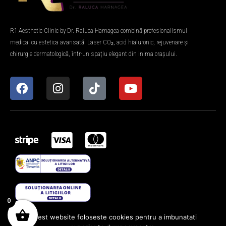
R1 Aesthetic Clinic by Dr. Raluca Harnagea combină profesionalismul
medical cu estetica avansată. Laser CO₂, acid hialuronic, rejuvenare și
chirurgie dermatologică, într-un spațiu elegant din inima orașului.
0
Acest website foloseste cookies pentru a imbunatati
Copyright © 2026 R1 Aesthetic Clinic. Toate drepturile sunt