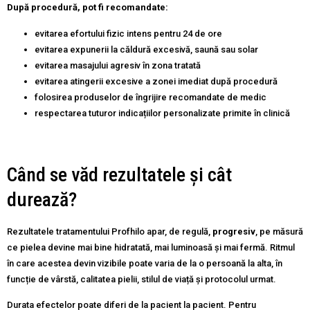
După procedură, pot fi recomandate:
evitarea efortului fizic intens pentru 24 de ore
evitarea expunerii la căldură excesivă, saună sau solar
evitarea masajului agresiv în zona tratată
evitarea atingerii excesive a zonei imediat după procedură
folosirea produselor de îngrijire recomandate de medic
respectarea tuturor indicațiilor personalizate primite în clinică
Când se văd rezultatele și cât
durează?
Rezultatele tratamentului Profhilo apar, de regulă,
progresiv
, pe măsură
ce pielea devine mai bine hidratată, mai luminoasă și mai fermă. Ritmul
în care acestea devin vizibile poate varia de la o persoană la alta, în
funcție de vârstă, calitatea pielii, stilul de viață și protocolul urmat.
Durata efectelor poate diferi de la pacient la pacient. Pentru