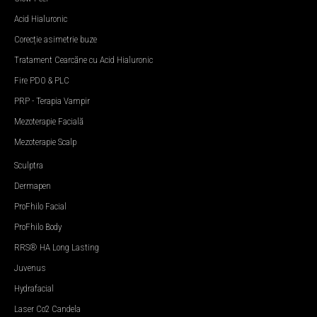
Acid Hialuronic
Corecție asimetrie buze
Tratament Cearcăne cu Acid Hialuronic
Fire PDO & PLC
PRP - Terapia Vampir
Mezoterapie Facială
Mezoterapie Scalp
Sculptra
Dermapen
ProFhilo Facial
ProFhilo Body
RRS® HA Long Lasting
Juvenus
Hydrafacial
Laser Co2 Candela