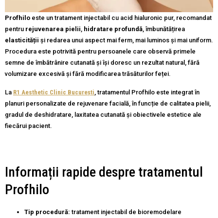
Profhilo
este un tratament injectabil cu acid hialuronic pur, recomandat
pentru
rejuvenarea pielii
,
hidratare profundă
, îmbunătățirea
elasticității
și redarea unui aspect mai ferm, mai luminos și mai uniform.
Procedura este potrivită pentru persoanele care observă primele
semne de îmbătrânire cutanată și își doresc un rezultat natural, fără
volumizare excesivă și fără modificarea trăsăturilor feței.
La
R1 Aesthetic Clinic București
, tratamentul Profhilo este integrat în
planuri personalizate de rejuvenare facială, în funcție de calitatea pielii,
gradul de deshidratare, laxitatea cutanată și obiectivele estetice ale
fiecărui pacient.
Informații rapide despre tratamentul
Profhilo
Tip procedură:
tratament injectabil de bioremodelare