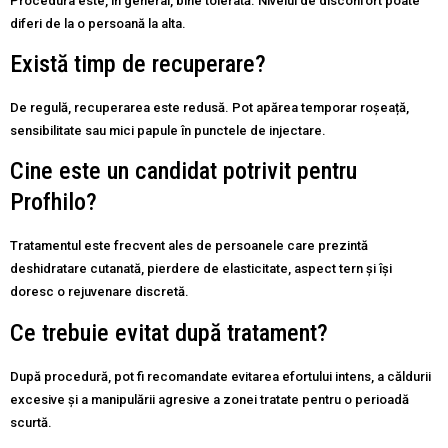
Procedura este, în general, bine tolerată. Nivelul de disconfort poate
diferi de la o persoană la alta.
Există timp de recuperare?
De regulă, recuperarea este redusă. Pot apărea temporar roșeață,
sensibilitate sau mici papule în punctele de injectare.
Cine este un candidat potrivit pentru
Profhilo?
Tratamentul este frecvent ales de persoanele care prezintă
deshidratare cutanată, pierdere de elasticitate, aspect tern și își
doresc o rejuvenare discretă.
Ce trebuie evitat după tratament?
După procedură, pot fi recomandate evitarea efortului intens, a căldurii
excesive și a manipulării agresive a zonei tratate pentru o perioadă
scurtă.