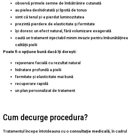
observă primele semne de îmbătrânire cutanată
au pielea deshidratată și lipsită de tonus
simt că tenul și-a pierdut luminozitatea
prezintă pierdere de elasticitate și fermitate
își doresc un efect natural, fără volumizare exagerată
caută un tratament injectabil minim invaziv pentru îmbunătățirea
calității pielii
Poate fi o opțiune bună dacă îți dorești:
rejuvenare facială cu rezultat natural
hidratare profundă a pielii
fermitate și elasticitate mai bună
recuperare rapidă
un plan personalizat de tratament
Cum decurge procedura?
Tratamentul începe întotdeauna cu o
consultație medicală
, în cadrul