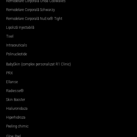
Remodelare Corporală Onda Coolwaves
Remodelare Corporală Schwarzy
Remodelare Corporală NuEra® Tight
Lipoliză Injectabilă
Tixel
Intraceuticals
Polinucleotide
BabySkin (complex personalizat R1 Clinic)
PRX
Ellanse
Radiesse®
Skin Booster
Hialuronidaza
Hiperhidroza
Peeling chimic
Glow Peel