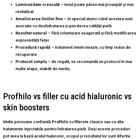
Luminozitate crescută
– tenul poate părea mai proaspăt și mai
revitalizat.
Ameliorarea liniilor fine
– în special atunci când acestea sunt
asociate cu deshidratarea și pierderea calității pielii.
Rezultat natural
– fără volumizare exagerată și fără modificarea
expresivității feței.
Procedură rapidă
– tratament minim invaziv, cu timp redus de
recuperare.
Protocol simplu
– de regulă, se recomandă un protocol în mai
multe etape, stabilit de medic.
Profhilo vs filler cu acid hialuronic vs
skin boosters
Multe persoane confundă
Profhilo
cu fillerele clasice sau cu alte
tratamente injectabile pentru hidratarea pielii. Deși aceste proceduri
pot avea la bază acidul hialuronic, scopul și rezultatul lor sunt diferite.