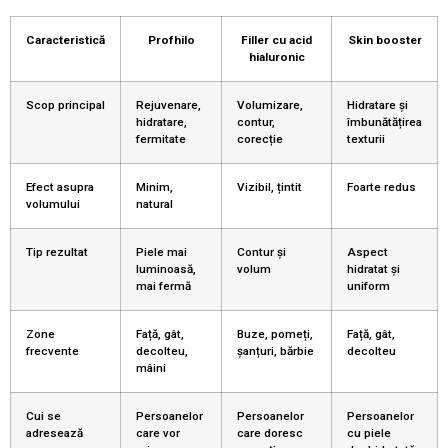
Caracteristică
Profhilo
Filler cu acid
Skin booster
hialuronic
Scop principal
Rejuvenare,
Volumizare,
Hidratare și
hidratare,
contur,
îmbunătățirea
fermitate
corecție
texturii
Efect asupra
Minim,
Vizibil, țintit
Foarte redus
volumului
natural
Tip rezultat
Piele mai
Contur și
Aspect
luminoasă,
volum
hidratat și
mai fermă
uniform
Zone
Față, gât,
Buze, pomeți,
Față, gât,
frecvente
decolteu,
șanțuri, bărbie
decolteu
mâini
Cui se
Persoanelor
Persoanelor
Persoanelor
adresează
care vor
care doresc
cu piele