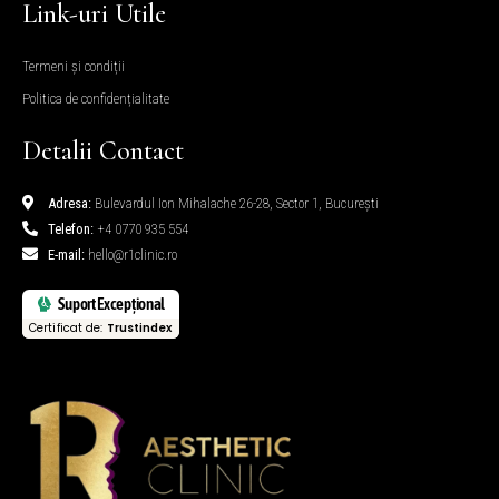
Link-uri Utile
Termeni și condiții
Politica de confidențialitate
Detalii Contact
Adresa:
Bulevardul Ion Mihalache 26-28, Sector 1, București
Telefon:
+4 0770 935 554
E-mail:
hello@r1clinic.ro
Suport Excepțional
Certificat de:
Trustindex