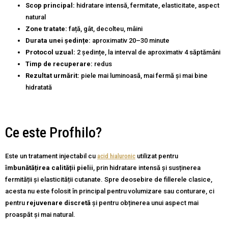
Scop principal:
hidratare intensă, fermitate, elasticitate, aspect
natural
Zone tratate:
față, gât, decolteu, mâini
Durata unei ședințe:
aproximativ 20–30 minute
Protocol uzual:
2 ședințe, la interval de aproximativ 4 săptămâni
Timp de recuperare:
redus
Rezultat urmărit:
piele mai luminoasă, mai fermă și mai bine
hidratată
Ce este Profhilo?
Este un tratament injectabil cu
acid hialuronic
utilizat pentru
îmbunătățirea calității pielii
, prin hidratare intensă și susținerea
fermității și elasticității cutanate. Spre deosebire de fillerele clasice,
acesta nu este folosit în principal pentru volumizare sau conturare, ci
pentru
rejuvenare discretă
și pentru obținerea unui aspect mai
proaspăt și mai natural.