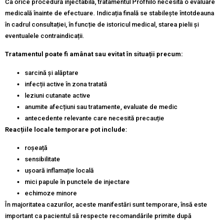
Ca orice procedură injectabilă, tratamentul Profhilo necesită o evaluare
medicală înainte de efectuare. Indicația finală se stabilește întotdeauna
în cadrul consultației, în funcție de istoricul medical, starea pielii și
eventualele contraindicații.
Tratamentul poate fi amânat sau evitat în situații precum:
sarcină și alăptare
infecții active în zona tratată
leziuni cutanate active
anumite afecțiuni sau tratamente, evaluate de medic
antecedente relevante care necesită precauție
Reacțiile locale temporare pot include:
roșeață
sensibilitate
ușoară inflamație locală
mici papule în punctele de injectare
echimoze minore
În majoritatea cazurilor, aceste manifestări sunt temporare, însă este
important ca pacientul să respecte recomandările primite după