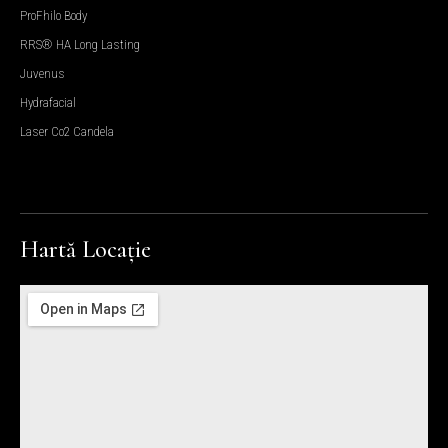
ProFhilo Body
RRS® HA Long Lasting
Juvenus
Hydrafacial
Laser Co2 Candela
Hartă Locație