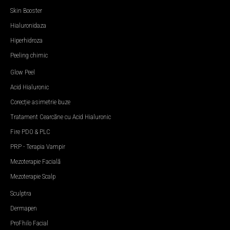
Skin Booster
Hialuronidaza
Hiperhidroza
Peeling chimic
Glow Peel
Acid Hialuronic
Corecție asimetrie buze
Tratament Cearcăne cu Acid Hialuronic
Fire PDO & PLC
PRP - Terapia Vampir
Mezoterapie Facială
Mezoterapie Scalp
Sculptra
Dermapen
ProFhilo Facial