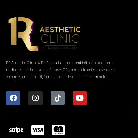
R1 Aesthetic Clinic by Dr. Raluca Harnagea combină profesionalismul
medical cu estetica avansată. Laser CO₂, acid hialuronic, rejuvenare și
chirurgie dermatologică, într-un spațiu elegant din inima orașului.