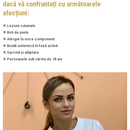
dacă vă confruntați cu următoarele
afecțiuni:
✕
Leziuni cutanate
✕
Boli de piele
✕
Alergie la orice component
✕
Boală sistemică în fază activă
✕
Sarcină și alăptare
✕
Persoanele sub vârsta de 18 ani