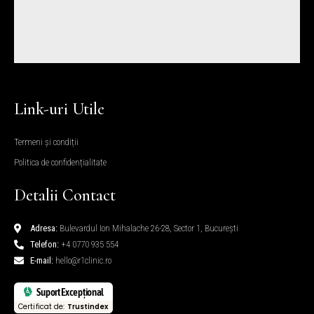
Link-uri Utile
Termeni și condiții
Politica de confidențialitate
Detalii Contact
Adresa:
Bulevardul Ion Mihalache 26-28, Sector 1, București
Telefon:
+4 0770 935 554
E-mail:
hello@r1clinic.ro
Suport Excepțional
Certificat de:
Trustindex