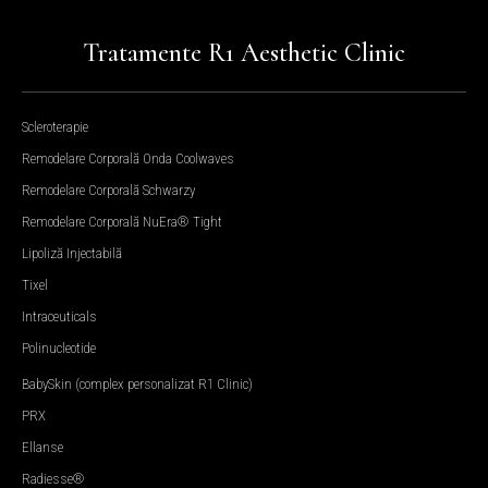
Tratamente R1 Aesthetic Clinic
Scleroterapie
Remodelare Corporală Onda Coolwaves
Remodelare Corporală Schwarzy
Remodelare Corporală NuEra® Tight
Lipoliză Injectabilă
Tixel
Intraceuticals
Polinucleotide
BabySkin (complex personalizat R1 Clinic)
PRX
Ellanse
Radiesse®