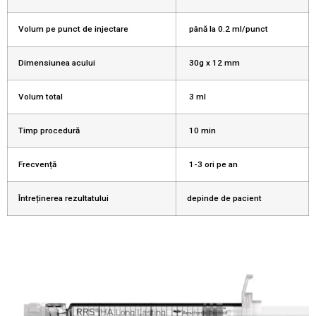
Volum pe punct de injectare
până la 0.2 ml/punct
Dimensiunea acului
30g x 12 mm
Volum total
3 ml
Timp procedură
10 min
Frecvență
1-3 ori pe an
Întreținerea rezultatului
depinde de pacient