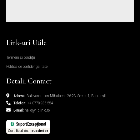
Link-uri Utile
Termeni și condiții
Politica de confidențialitate
Detalii Contact
Adresa:
Bulevardul Ion Mihalache 26-28, Sector 1, București
Telefon:
+4 0770 935 554
E-mail:
hello@r1clinic.ro
Suport Excepțional
Certificat de:
Trustindex