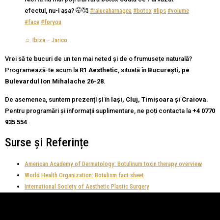
efectul, nu-i așa? 🤭🥰
#ralucaharnagea
#botox
#lips
#volume
#face
#foryou
♬ Ibiza – Jarico
Vrei să te bucuri de un ten mai neted și de o frumusețe naturală?
Programează-te acum la
R1 Aesthetic
, situată în
București, pe
Bulevardul Ion Mihalache 26-28
.
De asemenea, suntem prezenți și în
Iași, Cluj, Timișoara și Craiova
.
Pentru programări și informații suplimentare, ne poți contacta la
+4 0770
935 554
.
Surse și Referințe
American Academy of Dermatology: Botulinum toxin therapy overview
World Health Organization: Botulism fact sheet
International Society of Aesthetic Plastic Surgery