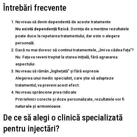
Întrebări frecvente
Nu vreau să devin dependentă de aceste tratamente
Nu există dependență fizică
. Dorința de a menține rezultatele
poate duce la repetarea tratamentului, dar este o alegere
personală.
Dacă nu mai doresc să continui tratamentele, „îmi va cădea fața”?
Nu. Fața va reveni treptat la starea inițială, fără agravarea
aspectului.
Nu vreau să rămân „înghețată” și fără expresie
Alegerea unui medic specialist, care știe să adapteze
tratamentul, va preveni acest efect.
Nu vreau sprâncene prea ridicate
Prin tehnici corecte și doze personalizate, rezultatele vor fi
naturale și armonioase
.
De ce să alegi o clinică specializată
pentru injectări?