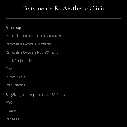
Tratamente R1 Aesthetic Clinic
Scleroterapie
Remodelare Corporală Onda Coolwaves
Remodelare Corporală Schwarzy
Remodelare Corporală NuEra® Tight
Lipoliză Injectabilă
Tixel
Intraceuticals
Polinucleotide
BabySkin (complex personalizat R1 Clinic)
PRX
Ellanse
Radiesse®