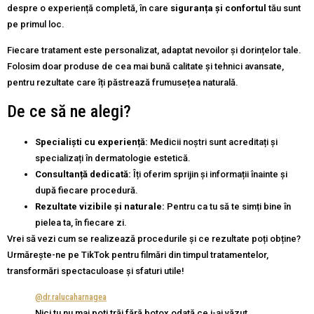
despre o experiență completă, în care
siguranța și confortul
tău sunt
pe primul loc.
Fiecare tratament este personalizat, adaptat nevoilor și dorințelor tale.
Folosim doar produse de cea mai bună calitate și tehnici avansate,
pentru rezultate care îți păstrează frumusețea naturală.
De ce să ne alegi?
Specialiști cu experiență:
Medicii noștri sunt acreditați și
specializați în dermatologie estetică.
Consultanță dedicată:
Îți oferim sprijin și informații înainte și
după fiecare procedură.
Rezultate vizibile și naturale:
Pentru ca tu să te simți bine în
pielea ta, în fiecare zi.
Vrei să vezi cum se realizează procedurile și ce rezultate poți obține?
Urmărește-ne pe TikTok pentru filmări din timpul tratamentelor,
transformări spectaculoase și sfaturi utile!
@dr.ralucaharnagea
Nici tu nu mai poți trăi fără botox odată ce i-ai văzut