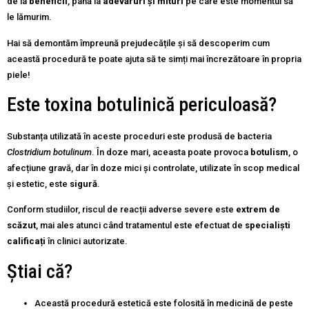
de la
beneficii
, până la
adevăruri și mituri
pe care este momentul să
le lămurim.
Hai să demontăm împreună prejudecățile și să descoperim cum
această procedură te poate ajuta să te simți mai încrezătoare în propria
piele!
Este toxina botulinică periculoasă?
Substanța utilizată în aceste proceduri este produsă de bacteria
Clostridium botulinum
. În doze mari, aceasta poate provoca
botulism
, o
afecțiune gravă, dar în doze mici și controlate, utilizate în scop medical
și estetic, este
sigură
.
Conform studiilor, riscul de reacții adverse severe este
extrem de
scăzut
, mai ales atunci când tratamentul este efectuat de
specialiști
calificați
în clinici autorizate.
Știai că?
Această procedură estetică este folosită în medicină de peste