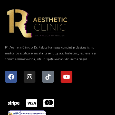
R1 Aesthetic Clinic by Dr. Raluca Harnagea combină profesionalismul
medical cu estetica avansată. Laser CO₂, acid hialuronic, rejuvenare și
chirurgie dermatologică, într-un spațiu elegant din inima orașului.