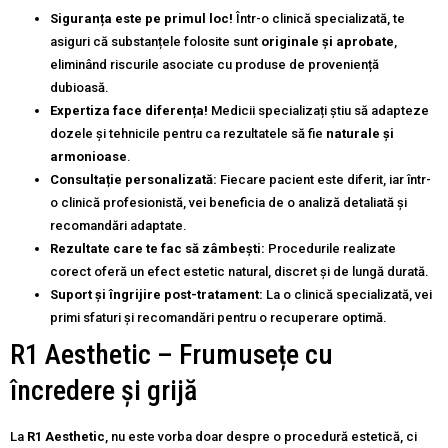
Siguranța este pe primul loc!
Într-o clinică specializată, te
asiguri că substanțele folosite sunt
originale și aprobate
,
eliminând riscurile asociate cu produse de proveniență
dubioasă.
Expertiza face diferența!
Medicii specializați știu să adapteze
dozele și tehnicile pentru ca rezultatele să fie
naturale și
armonioase
.
Consultație personalizată:
Fiecare pacient este diferit, iar într-
o clinică profesionistă, vei beneficia de o analiză detaliată și
recomandări adaptate.
Rezultate care te fac să zâmbești:
Procedurile realizate
corect oferă un efect estetic natural, discret și de lungă durată.
Suport și îngrijire post-tratament:
La o clinică specializată, vei
primi sfaturi și recomandări pentru o recuperare optimă.
R1 Aesthetic – Frumusețe cu
încredere și grijă
La
R1 Aesthetic
, nu este vorba doar despre o procedură estetică, ci