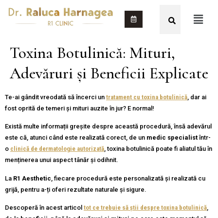
Toxina Botulinică: Mituri,
Adevăruri și Beneficii Explicate
Te-ai gândit vreodată să încerci un
tratament cu toxina botulinică
, dar ai
fost oprită de temeri și mituri auzite în jur? E normal!
Există multe informații greșite despre această procedură, însă adevărul
este că, atunci când este realizată corect, de un
medic specialist
într-
o
clinică de dermatologie autorizată
, toxina botulinică poate fi aliatul tău în
menținerea unui aspect tânăr și odihnit.
La
R1 Aesthetic
, fiecare procedură este personalizată și realizată cu
grijă, pentru a-ți oferi rezultate naturale și sigure.
Descoperă în acest articol
tot ce trebuie să știi despre toxina botulinică
,