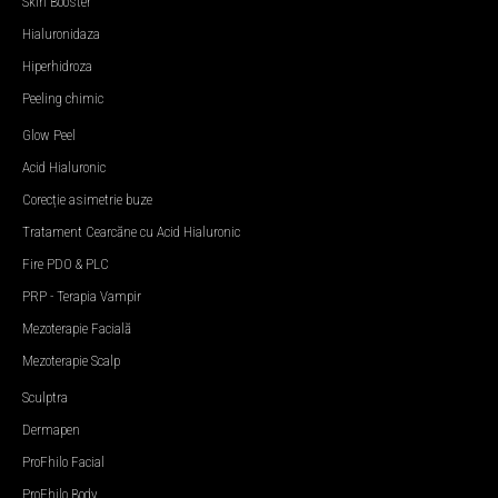
Skin Booster
Hialuronidaza
Hiperhidroza
Peeling chimic
Glow Peel
Acid Hialuronic
Corecție asimetrie buze
Tratament Cearcăne cu Acid Hialuronic
Fire PDO & PLC
PRP - Terapia Vampir
Mezoterapie Facială
Mezoterapie Scalp
Sculptra
Dermapen
ProFhilo Facial
ProFhilo Body