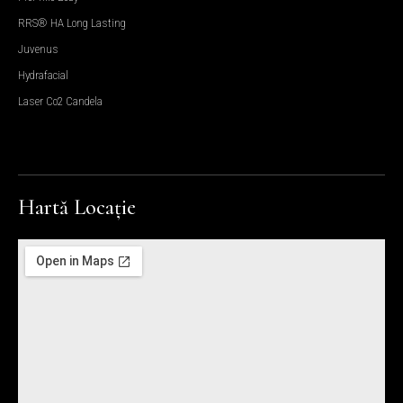
RRS® HA Long Lasting
Juvenus
Hydrafacial
Laser Co2 Candela
Hartă Locație