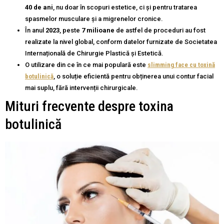
40 de ani
, nu doar în scopuri estetice, ci și pentru tratarea
spasmelor musculare și a migrenelor cronice.
În anul
2023
, peste
7 milioane
de astfel de proceduri au fost
realizate la nivel global, conform datelor furnizate de Societatea
Internațională de Chirurgie Plastică și Estetică.
O utilizare din ce în ce mai populară este
slimming face cu toxină
botulinică
, o soluție eficientă pentru obținerea unui contur facial
mai suplu, fără intervenții chirurgicale.
Mituri frecvente despre toxina
botulinică