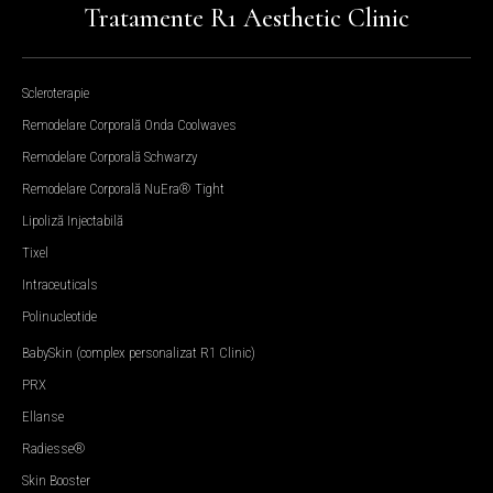
Tratamente R1 Aesthetic Clinic
Scleroterapie
Remodelare Corporală Onda Coolwaves
Remodelare Corporală Schwarzy
Remodelare Corporală NuEra® Tight
Lipoliză Injectabilă
Tixel
Intraceuticals
Polinucleotide
BabySkin (complex personalizat R1 Clinic)
PRX
Ellanse
Radiesse®
Skin Booster