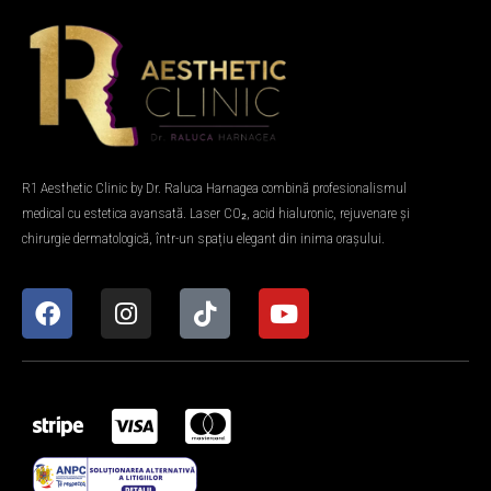
R1 Aesthetic Clinic by Dr. Raluca Harnagea combină profesionalismul
medical cu estetica avansată. Laser CO₂, acid hialuronic, rejuvenare și
chirurgie dermatologică, într-un spațiu elegant din inima orașului.