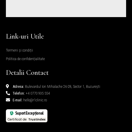
Link-uri Utile
Termeni și condiții
Politica de confidențialitate
Detalii Contact
Adresa:
Bulevardul Ion Mihalache 26-28, Sector 1, București
Telefon:
+4 0770 935 554
E-mail:
hello@r1clinic.ro
Suport Excepțional
Certificat de:
Trustindex