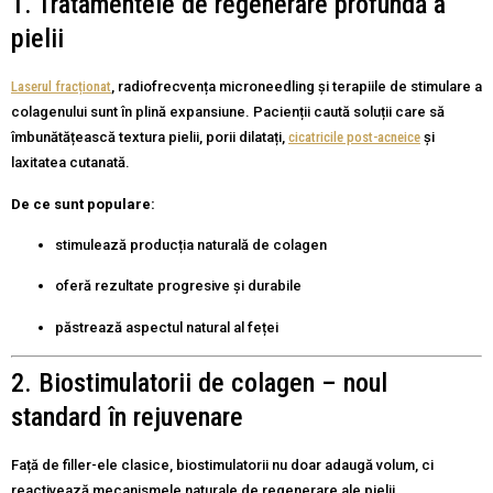
1. Tratamentele de regenerare profundă a
pielii
Laserul fracționat
, radiofrecvența microneedling și terapiile de stimulare a
colagenului sunt în plină expansiune. Pacienții caută soluții care să
îmbunătățească textura pielii, porii dilatați,
cicatricile post-acneice
și
laxitatea cutanată.
De ce sunt populare:
stimulează producția naturală de colagen
oferă rezultate progresive și durabile
păstrează aspectul natural al feței
2. Biostimulatorii de colagen – noul
standard în rejuvenare
Față de filler-ele clasice, biostimulatorii nu doar adaugă volum, ci
reactivează mecanismele naturale de regenerare ale pielii.