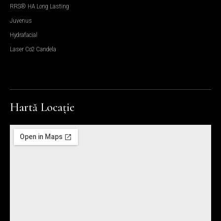
RRS® HA Long Lasting
Juvenus
Hydrafacial
Laser Co2 Candela
Hartă Locație