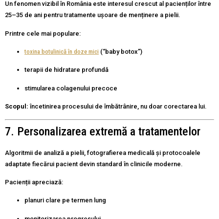
Un fenomen vizibil în România este interesul crescut al pacienților între
25–35 de ani pentru tratamente ușoare de menținere a pielii.
Printre cele mai populare:
toxina botulinică în doze mici
(“baby botox”)
terapii de hidratare profundă
stimularea colagenului precoce
Scopul:
încetinirea procesului de îmbătrânire, nu doar corectarea lui.
7. Personalizarea extremă a tratamentelor
Algoritmii de analiză a pielii, fotografierea medicală și protocoalele
adaptate fiecărui pacient devin standard în clinicile moderne.
Pacienții apreciază:
planuri clare pe termen lung
monitorizarea progresului