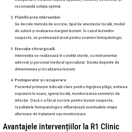
recomandă soluția optimă.
Planificarea intervenției
Se decide metoda de excizie, tipul de anestezie locală, modul
de sutură și evaluarea marginii leziunii. În cazul leziunilor
suspecte, se prelevează țesut pentru examen histopatologic.
Execuția chirurgicală
Intervenția se realizează în condiții sterile, cu instrumentar
adecvat și personal medical specializat. Durata depinde de
dimensiunea și localizarea leziunii.
Postoperator și recuperare
Pacientul primește indicații clare pentru îngrijirea plăgii, evitarea
expunerii la soare, igienă locală, monitorizarea semnelor de
infecție. Dacă s-a făcut excizie pentru leziuni suspecte,
rezultatele histopatologice influențează eventualele etape
ulterioare de tratament sau monitorizare.
Avantajele intervențiilor la R1 Clinic