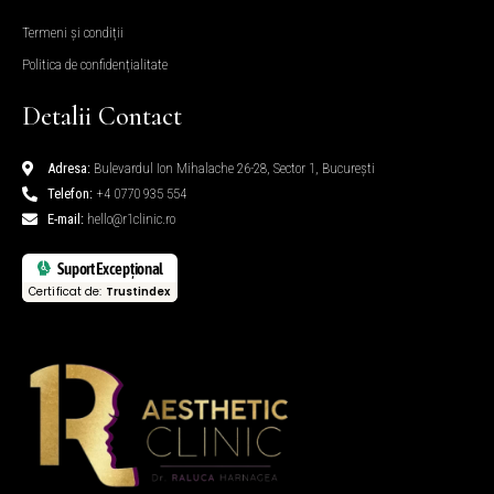
Termeni și condiții
Politica de confidențialitate
Detalii Contact
Adresa:
Bulevardul Ion Mihalache 26-28, Sector 1, București
Telefon:
+4 0770 935 554
E-mail:
hello@r1clinic.ro
Suport Excepțional
Certificat de:
Trustindex