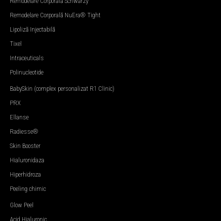
Remodelare Corporală Schwarzy
Remodelare Corporală NuEra® Tight
Lipoliză Injectabilă
Tixel
Intraceuticals
Polinucleotide
BabySkin (complex personalizat R1 Clinic)
PRX
Ellanse
Radiesse®
Skin Booster
Hialuronidaza
Hiperhidroza
Peeling chimic
Glow Peel
Acid Hialuronic