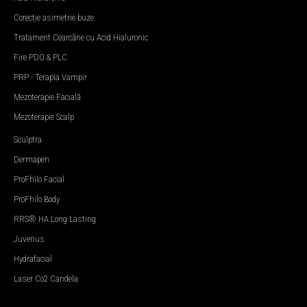
Corecție asimetrie buze
Tratament Cearcăne cu Acid Hialuronic
Fire PDO & PLC
PRP - Terapia Vampir
Mezoterapie Facială
Mezoterapie Scalp
Sculptra
Dermapen
ProFhilo Facial
ProFhilo Body
RRS® HA Long Lasting
Juvenus
Hydrafacial
Laser Co2 Candela