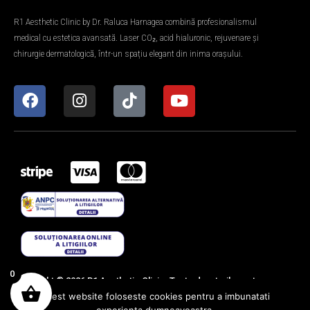
R1 Aesthetic Clinic by Dr. Raluca Harnagea combină profesionalismul
medical cu estetica avansată. Laser CO₂, acid hialuronic, rejuvenare și
chirurgie dermatologică, într-un spațiu elegant din inima orașului.
0
Copyright © 2026 R1 Aesthetic Clinic. Toate drepturile sunt
Acest website foloseste cookies pentru a imbunatati
rezervate.