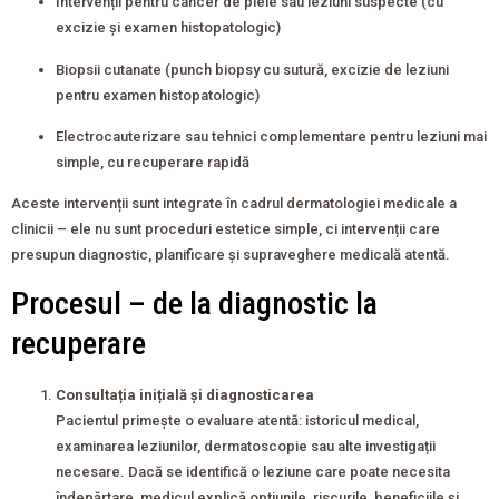
Intervenții pentru cancer de piele sau leziuni suspecte (cu
excizie și examen histopatologic)
Biopsii cutanate (punch biopsy cu sutură, excizie de leziuni
pentru examen histopatologic)
Electrocauterizare sau tehnici complementare pentru leziuni mai
simple, cu recuperare rapidă
Aceste intervenții sunt integrate în cadrul dermatologiei medicale a
clinicii – ele nu sunt proceduri estetice simple, ci intervenții care
presupun diagnostic, planificare și supraveghere medicală atentă.
Procesul – de la diagnostic la
recuperare
Consultația inițială și diagnosticarea
Pacientul primește o evaluare atentă: istoricul medical,
examinarea leziunilor, dermatoscopie sau alte investigații
necesare. Dacă se identifică o leziune care poate necesita
îndepărtare, medicul explică opțiunile, riscurile, beneficiile și