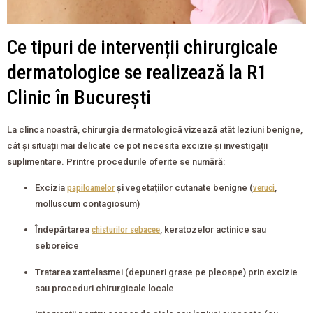
Ce tipuri de intervenții chirurgicale
dermatologice se realizează la R1
Clinic în București
La clinca noastră, chirurgia dermatologică vizează atât leziuni benigne,
cât și situații mai delicate ce pot necesita excizie și investigații
suplimentare. Printre procedurile oferite se numără:
Excizia
papiloamelor
și vegetațiilor cutanate benigne (
veruci
,
molluscum contagiosum)
Îndepărtarea
chisturilor sebacee
, keratozelor actinice sau
seboreice
Tratarea xantelasmei (depuneri grase pe pleoape) prin excizie
sau proceduri chirurgicale locale