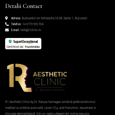
Detalii Contact
Adresa:
Bulevardul Ion Mihalache 26-28, Sector 1, București
Telefon:
+4 0770 935 554
E-mail:
hello@r1clinic.ro
Suport Excepțional
Certificat de:
Trustindex
R1 Aesthetic Clinic by Dr. Raluca Harnagea combină profesionalismul
medical cu estetica avansată. Laser CO₂, acid hialuronic, rejuvenare și
chirurgie dermatologică, într-un spațiu elegant din inima orașului.