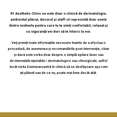
R1 Aesthetic Clinic nu este doar o clinică de dermatologie,
ambientul plăcut, decorul și staff-ul reprezintă doar unele
dintre motivele pentru care tu te simți confortabil, relaxat și
cu siguranță vei dori să te întorci la noi.
Veți primiți toate informațiile necesare înainte de a efectua o
procedură, de asemenea și recomandările post intervenție, chiar
și dacă este vorba doar despre o simplă epilare laser sau
de
intervențiile injectabile
/ dermatologice sau chirurgicale, astfel
încât vizita Dumneavoastră în clinică să se desfășoare așa cum
ați plănuit sau de ce nu, poate mai bine decât atât.
DESPRE NOI