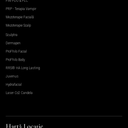
Fire PDO & PLC
PRP - Terapia Vampir
Mezoterapie Facială
Mezoterapie Scalp
Sculptra
Dermapen
ProFhilo Facial
ProFhilo Body
RRS® HA Long Lasting
Juvenus
Hydrafacial
Laser Co2 Candela
Hartă Locație