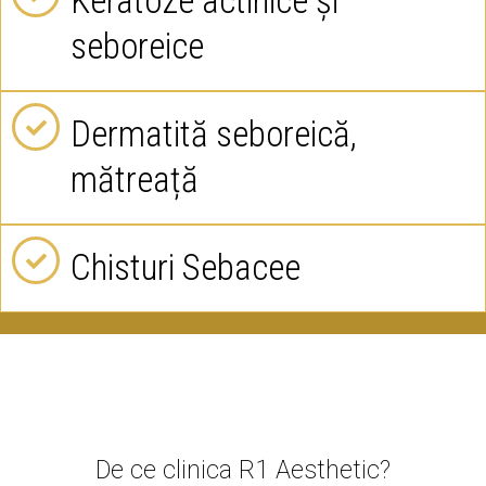
Keratoze actinice și
seboreice
Dermatită seboreică,
mătreață
Chisturi Sebacee
De ce clinica R1 Aesthetic?