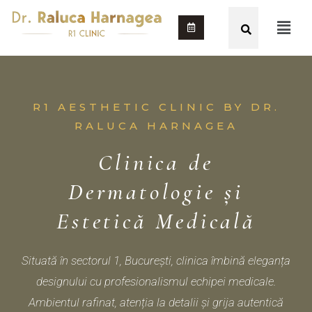
R1 AESTHETIC CLINIC BY DR.
RALUCA HARNAGEA
Clinica de
Dermatologie și
Estetică Medicală
Situată în sectorul 1, București, clinica îmbină eleganța
designului cu profesionalismul echipei medicale.
Ambientul rafinat, atenția la detalii și grija autentică