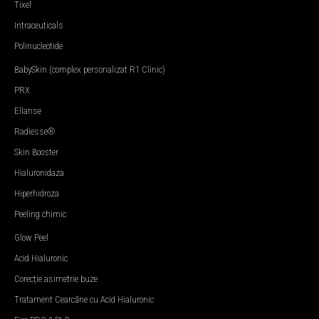
Tixel
Intraceuticals
Polinucleotide
BabySkin (complex personalizat R1 Clinic)
PRX
Ellanse
Radiesse®
Skin Booster
Hialuronidaza
Hiperhidroza
Peeling chimic
Glow Peel
Acid Hialuronic
Corecție asimetrie buze
Tratament Cearcăne cu Acid Hialuronic